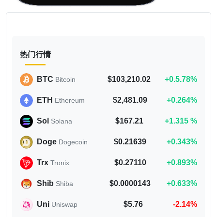
热门行情
BTC
$103,210.02
+0.5.78%
Bitcoin
ETH
$2,481.09
+0.264%
Ethereum
Sol
$167.21
+1.315 %
Solana
Doge
$0.21639
+0.343%
Dogecoin
Trx
$0.27110
+0.893%
Tronix
Shib
$0.0000143
+0.633%
Shiba
Uni
$5.76
-2.14%
Uniswap