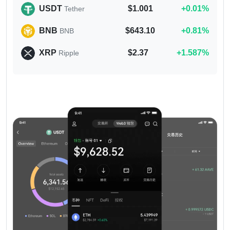
USDT
$1.001
+0.01%
Tether
BNB
$643.10
+0.81%
BNB
XRP
$2.37
+1.587%
Ripple