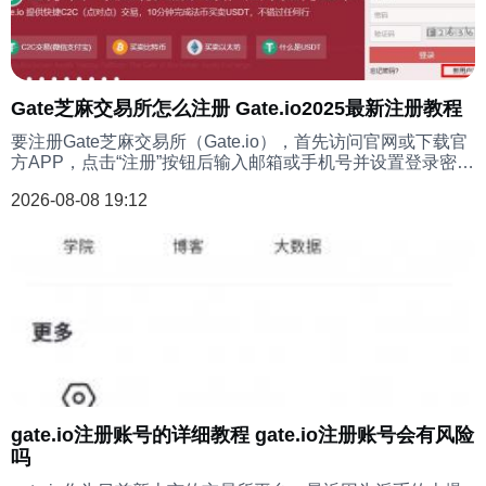
Gate芝麻交易所怎么注册 Gate.io2025最新注册教程
要注册Gate芝麻交易所（Gate.io），首先访问官网或下载官
方APP，点击“注册”按钮后输入邮箱或手机号并设置登录密
码，完成图形验证码及邮箱/短信验证码校验，接着进行KYC
2026-08-08 19:12
实名认证（需提交身份证或护照等有效证件及人脸识别），
审核通过后即可开启交易。为保障账户安全，建议绑定谷歌
验证器（2FA）并启用资金密码，注册过程中需注意使用真
实信息且避免通过非官方渠道操作以防诈骗。
gate.io注册账号的详细教程 gate.io注册账号会有风险
吗