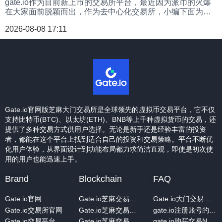
gate.io作为目前新上市的交易所平台，最近因为派币的火爆
在大家面前脱颖而出，作为去中心化交易所，小编下面为朋
友们带来如何在gate.io交易所中进行账号注册，按照下面的
2026-08-08 17:11
注册步骤，使用gate.io没有任何风险哦。
Gate.io官网版芝麻大门交易所是全球领先的虚拟币交易平台，它不仅
支持比特币(BTC)、以太坊(ETH)、BNB等上千种虚拟货币的交易，还
提供了多种交易方式供用户选择。无论是新手还是经验丰富的投资
者，都能在这个平台上找到适合自己的投资和交易策略。平台不断优
化用户体验，从界面设计到功能布局都力求简洁直观，即使是初次使
用的用户也能迅速上手。
Brand
Blockchain
FAQ
Gate.io官网
Gate.io芝麻交易所法币充值(入金)操作指南
Gate.io大门交易所如何买币?手机App快捷买币操作教程
Gate.io交易所官网
Gate.io芝麻交易所什么是法币交易 币币交易
gate.io注册账号的详细教程 gate.io注册账号会有风险吗
Gate.io交易平台
Gate.io芝麻交易所怎么进行实名认证和安全设置
gate.io购买交易NFT魔盒的详细流程