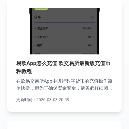
DOGE】。当市场价格达到用户预期时，系统会
以事前设置的委托价格送入市场中撮合成交。
易欧App怎么充值 欧交易所最新版充值币
种教程
在欧易交易所App中进行数字货币的充值操作简
单快捷，但为了确保资金安全，请务必仔细阅读
并遵循以下步骤。本文将详细介绍如何在欧易交
更新时间：2026-08-08 20:53
易所App官方版中充值数字货币，包括选择正确
的网络和处理特殊要求(如标签)。